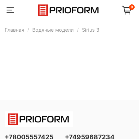
0
Главная
Водяные модели
Sirius 3
+78005557425
+74959687234