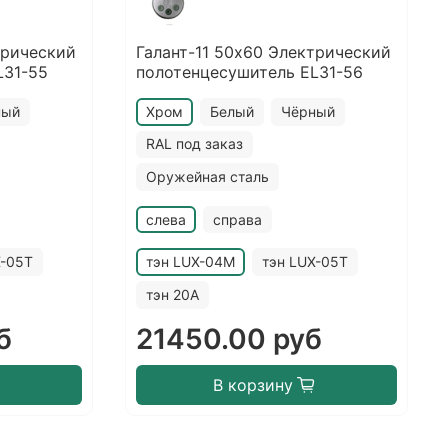
трический
Галант-11 50х60 Электрический
L31-55
полотенцесушитель EL31-56
ный
Хром
Белый
Чёрный
RAL под заказ
Оружейная сталь
слева
справа
X-05T
тэн LUX-04M
тэн LUX-05T
тэн 20A
б
21450.00 руб
В корзину