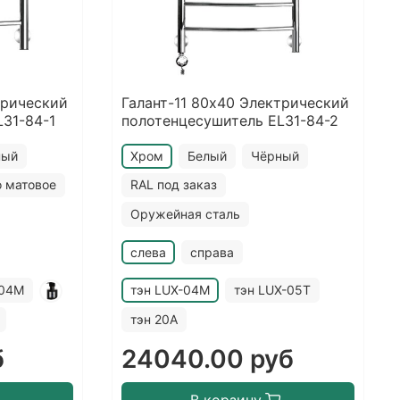
трический
Галант-11 80х40 Электрический
31-84-1
полотенцесушитель EL31-84-2
ный
Хром
Белый
Чёрный
о матовое
RAL под заказ
Оружейная сталь
слева
справа
-04M
тэн LUX-04M
тэн LUX-05T
тэн 20A
б
24040.00 руб