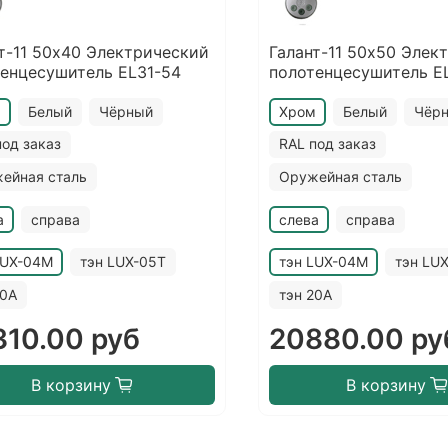
т-11 50х40 Электрический
Галант-11 50х50 Элек
енцесушитель EL31-54
полотенцесушитель E
м
Белый
Чёрный
Хром
Белый
Чёр
под заказ
RAL под заказ
ейная сталь
Оружейная сталь
а
справа
слева
справа
LUX-04M
тэн LUX-05T
тэн LUX-04M
тэн LU
20A
тэн 20A
310.00 руб
20880.00 ру
В корзину
В корзину