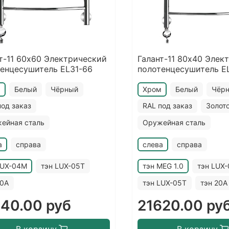
т-11 60х60 Электрический
Галант-11 80х40 Элек
енцесушитель EL31-66
полотенцесушитель EL
м
Белый
Чёрный
Хром
Белый
Чёр
под заказ
RAL под заказ
Золот
ейная сталь
Оружейная сталь
а
справа
слева
справа
LUX-04M
тэн LUX-05T
тэн MEG 1.0
тэн LUX
20A
тэн LUX-05T
тэн 20A
140.00 руб
21620.00 ру