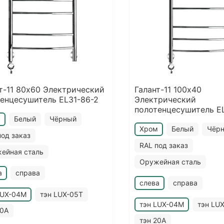
т-11 80х60 Электрический
Галант-11 100х40
енцесушитель EL31-86-2
Электрический
полотенцесушитель E
м
Белый
Чёрный
Хром
Белый
Чёр
под заказ
RAL под заказ
ейная сталь
Оружейная сталь
а
справа
слева
справа
LUX-04M
тэн LUX-05T
тэн LUX-04M
тэн LU
20A
тэн 20A