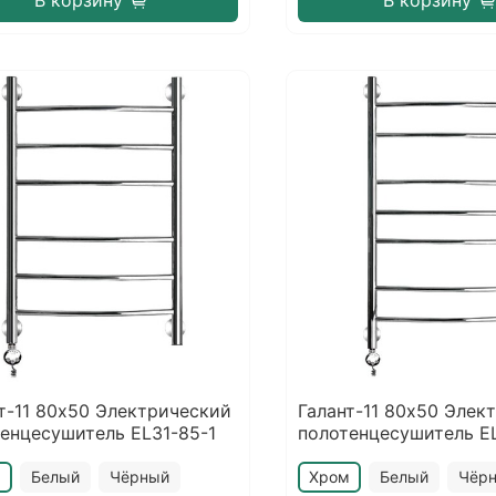
В корзину
В корзину
т-11 80х50 Электрический
Галант-11 80х50 Элек
енцесушитель EL31-85-1
полотенцесушитель E
м
Белый
Чёрный
Хром
Белый
Чёр