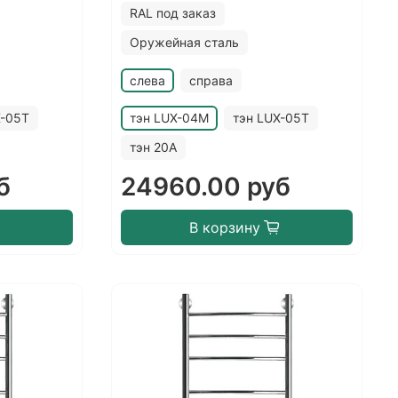
RAL под заказ
Оружейная сталь
слева
справа
X-05T
тэн LUX-04M
тэн LUX-05T
тэн 20A
б
24960.00 руб
В корзину