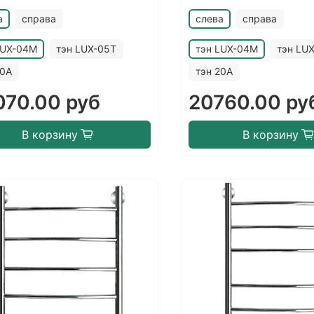
а
справа
слева
справа
LUX-04M
тэн LUX-05T
тэн LUX-04M
тэн LU
20A
тэн 20A
070.00 руб
20760.00 ру
В корзину
В корзину