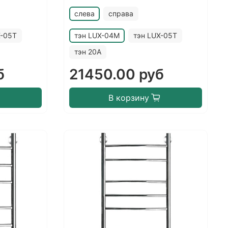
слева
справа
X-05T
тэн LUX-04M
тэн LUX-05T
тэн 20A
б
21450.00 руб
В корзину