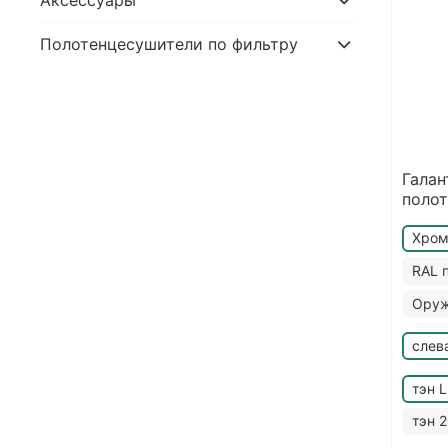
Аксессуары
Полотенцесушители по фильтру
Галан
полот
Хро
RAL 
Оруж
слев
тэн 
тэн 