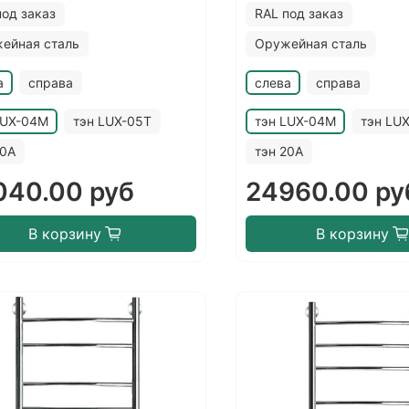
под заказ
RAL под заказ
ейная сталь
Оружейная сталь
а
справа
слева
справа
LUX-04M
тэн LUX-05T
тэн LUX-04M
тэн LU
20A
тэн 20A
040.00 руб
24960.00 ру
В корзину
В корзину