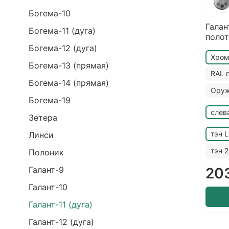
Богема-10
Галан
Богема-11 (дуга)
полот
Богема-12 (дуга)
Хро
Богема-13 (прямая)
RAL 
Богема-14 (прямая)
Оруж
Богема-19
слев
Зетера
тэн 
Линси
тэн 
Полоник
Галант-9
20
Галант-10
Галант-11 (дуга)
Галант-12 (дуга)