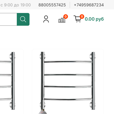
с 9:00 до 19:00
88005557425
+74959687234
0
0
0.00 руб