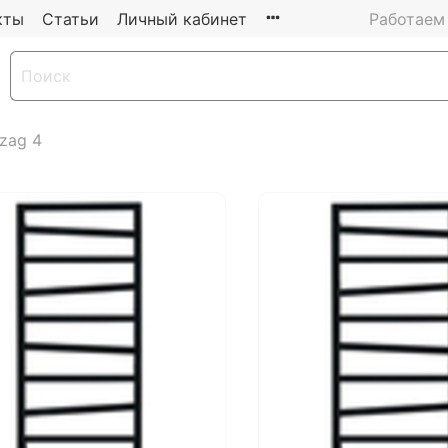
кты
Статьи
Личный кабинет
Работаем 
zag 4