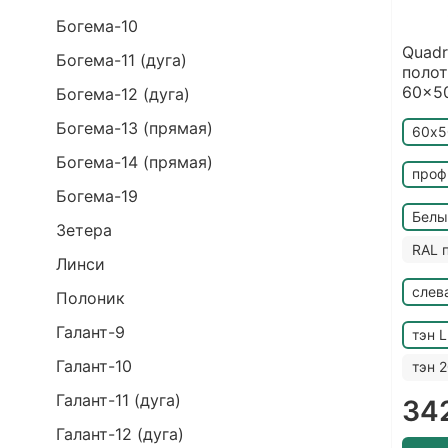
Богема-10
Quadr
Богема-11 (дуга)
поло
60x5
Богема-12 (дуга)
Богема-13 (прямая)
60х5
Богема-14 (прямая)
проф
Богема-19
Белы
Зетера
RAL 
Линси
слев
Полоник
Галант-9
тэн 
Галант-10
тэн 
Галант-11 (дуга)
34
Галант-12 (дуга)