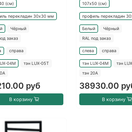
40 (см)
107х50 (см)
иль перекладин 30х30 мм
профиль перекладин 3
й
Чёрный
Белый
Чёрный
под заказ
RAL под заказ
а
справа
слева
справа
LUX-04M
тэн LUX-05T
тэн LUX-04M
тэн LU
20A
тэн 20A
10.00 руб
38930.00 ру
В корзину
В корзину