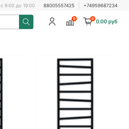
с 9:00 до 19:00
88005557425
+74959687234
0
0
0.00 руб