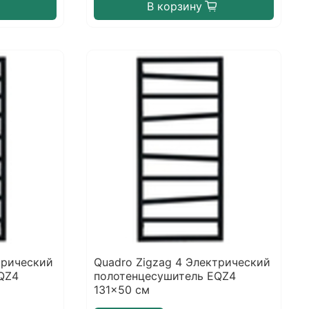
В корзину
трический
Quadro Zigzag 4 Электрический
QZ4
полотенцесушитель EQZ4
131x50 см