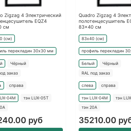
o Zigzag 4 Электрический
Quadro Zigzag 4 Элек
тенцесушитель EQZ4
полотенцесушитель E
0 см
83x40 см
0 (см)
83х40 (см)
иль перекладин 30х30 мм
профиль перекладин 3
й
Чёрный
Белый
Чёрный
под заказ
RAL под заказ
а
справа
слева
справа
LUX-04M
тэн LUX-05T
тэн LUX-04M
тэн LU
20A
тэн 20A
240.00 руб
35210.00 ру