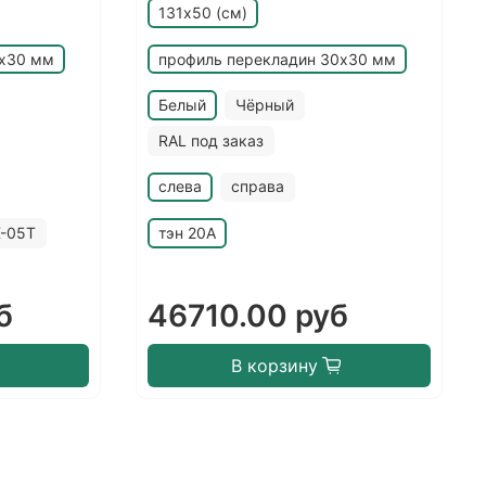
131х50 (см)
0х30 мм
профиль перекладин 30х30 мм
Белый
Чёрный
RAL под заказ
слева
справа
X-05T
тэн 20A
б
46710.00 руб
В корзину