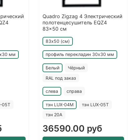
трический
Quadro Zigzag 4 Электрический
QZ4
полотенцесушитель EQZ4
83x50 см
83х50 (см)
0х30 мм
профиль перекладин 30х30 мм
Белый
Чёрный
RAL под заказ
слева
справа
X-05T
тэн LUX-04M
тэн LUX-05T
тэн 20A
б
36590.00 руб