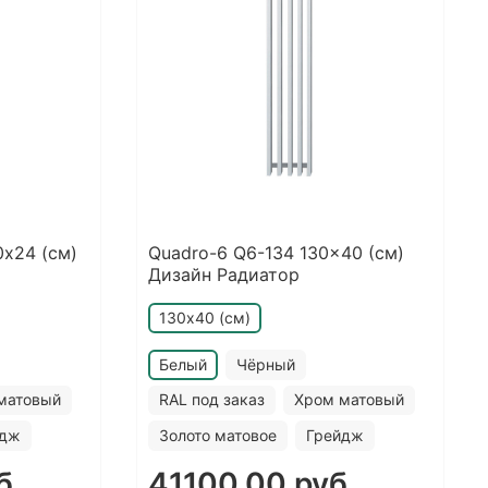
0х24 (см)
Quadro-6 Q6-134 130x40 (см)
Дизайн Радиатор
130х40 (см)
Белый
Чёрный
матовый
RAL под заказ
Хром матовый
йдж
Золото матовое
Грейдж
б
41100.00 руб