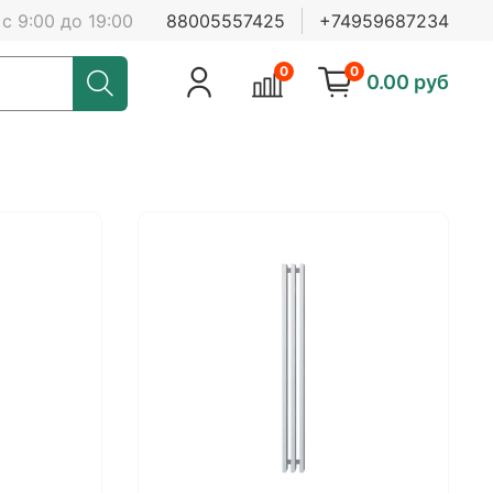
с 9:00 до 19:00
88005557425
+74959687234
0
0
0.00 руб