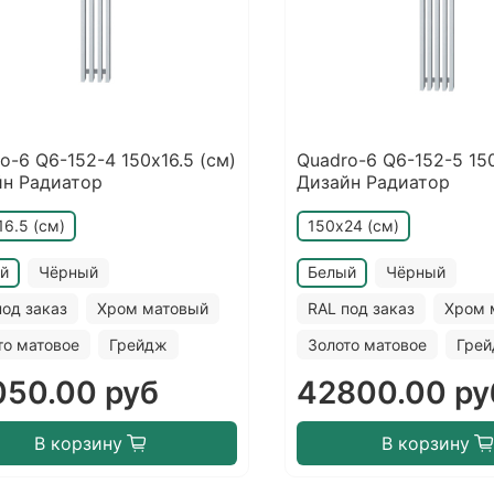
o-6 Q6-152-4 150х16.5 (см)
Quadro-6 Q6-152-5 15
йн Радиатор
Дизайн Радиатор
16.5 (см)
150х24 (см)
й
Чёрный
Белый
Чёрный
под заказ
Хром матовый
RAL под заказ
Хром 
то матовое
Грейдж
Золото матовое
Гре
050.00 руб
42800.00 ру
В корзину
В корзину