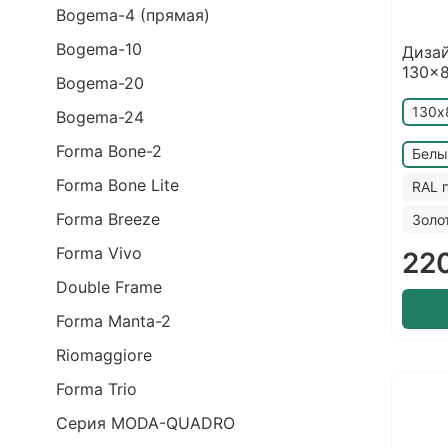
Bogema-4 (прямая)
Bogema-10
Дизай
130x8
Bogema-20
130х
Bogema-24
Forma Bone-2
Белы
Forma Bone Lite
RAL 
Forma Breeze
Золо
Forma Vivo
22
Double Frame
Forma Manta-2
Riomaggiore
Forma Trio
Серия MODA-QUADRO