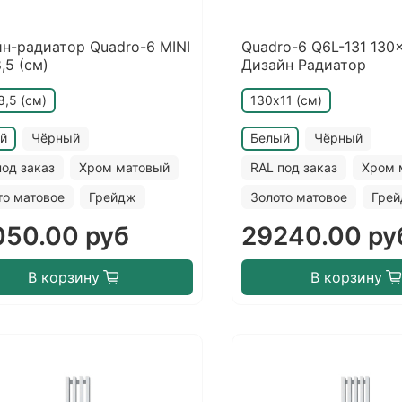
н-радиатор Quadro-6 MINI
Quadro-6 Q6L-131 130x
,5 (см)
Дизайн Радиатор
8,5 (см)
130х11 (см)
й
Чёрный
Белый
Чёрный
под заказ
Хром матовый
RAL под заказ
Хром 
то матовое
Грейдж
Золото матовое
Гре
050.00 руб
29240.00 ру
В корзину
В корзину