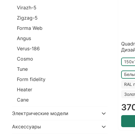
Virazh-5
Zigzag-5
Forma Web
Angus
Quadr
Verus-186
Диза
Cosmo
150х
Tune
Белы
Form fidelity
RAL 
Heater
Золо
Cane
37
Электрические модели
Аксессуары