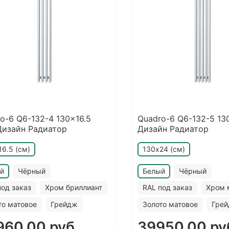
o-6 Q6-132-4 130x16.5
Quadro-6 Q6-132-5 13
Дизайн Радиатор
Дизайн Радиатор
16.5 (см)
130х24 (см)
й
Чёрный
Белый
Чёрный
под заказ
Хром бриллиант
RAL под заказ
Хром 
то матовое
Грейдж
Золото матовое
Гре
960.00 руб
39950.00 ру