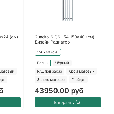
0х24 (см)
Quadro-6 Q6-154 150x40 (см)
Дизайн Радиатор
150х40 (см)
Белый
Чёрный
матовый
RAL под заказ
Хром матовый
йдж
Золото матовое
Грейдж
б
43950.00 руб
В корзину