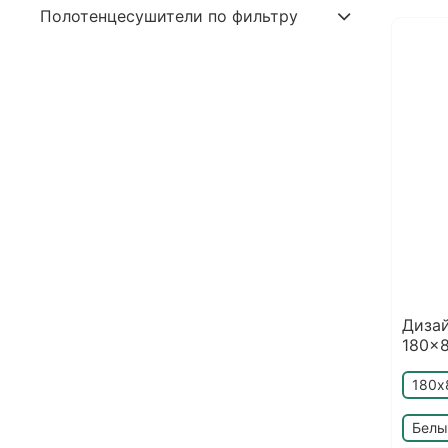
Полотенцесушители по фильтру
Дизай
180x8
180х
Белы