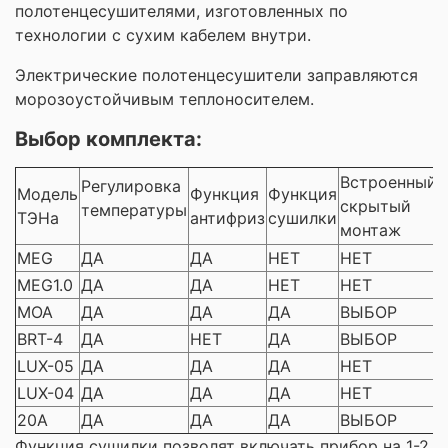
полотенцесушителями, изготовленных по
технологии с сухим кабелем внутри.
Электрические полотенцесушители заправляются
морозоустойчивым теплоносителем.
Выбор комплекта:
Встроенный
Регулировка
Модель
Функция
Функция
скрытый
температуры
ТЭНа
антифриз
сушилки
монтаж
MEG
ДА
ДА
НЕТ
НЕТ
MEG1.0
ДА
ДА
НЕТ
НЕТ
MOA
ДА
ДА
ДА
ВЫБОР
BRT-4
ДА
НЕТ
ДА
ВЫБОР
LUX-05
ДА
ДА
ДА
НЕТ
LUX-04
ДА
ДА
ДА
НЕТ
20A
ДА
ДА
ДА
ВЫБОР
Функция сушилки позволят включать прибор на 1-2