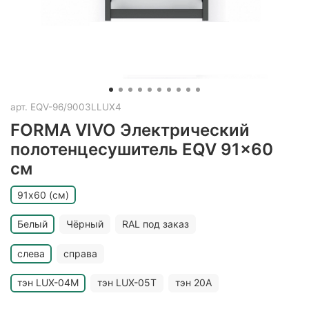
арт.
EQV-96/9003LLUX4
FORMA VIVO Электрический
полотенцесушитель EQV 91x60
см
91х60 (см)
Белый
Чёрный
RAL под заказ
слева
справа
тэн LUX-04M
тэн LUX-05T
тэн 20A