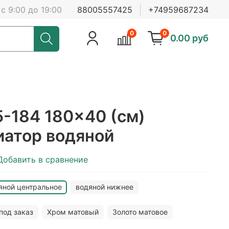
с 9:00 до 19:00
88005557425
+74959687234
0
0
0.00 руб
5-184 180x40 (см)
иатор водяной
Добавить в сравнение
яной центральное
водяной нижнее
под заказ
Хром матовый
Золото матовое