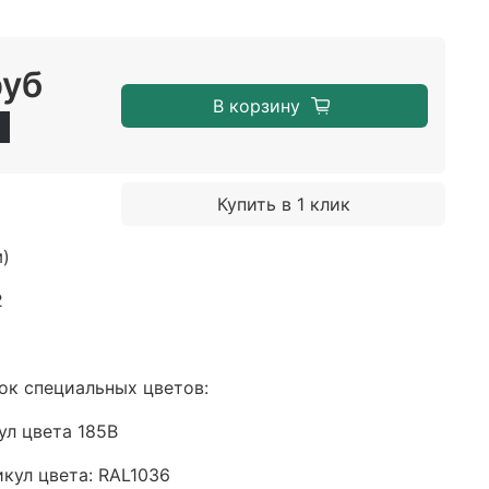
руб
В корзину
Купить в 1 клик
м)
2
ок специальных цветов:
ул цвета 185B
икул цвета: RAL1036