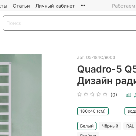
кты
Статьи
Личный кабинет
Работаем 
арт.
Q5-184C/9003
Quadro-5 Q
Дизайн рад
(0)
180х40 (см)
вод
Белый
Чёрный
RAL 
Грейдж