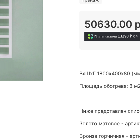
50630.00 
13290 ₽
x 4
Плати частями
ВхШхГ 1800х400х80 (м
Площадь обогрева: 8 м
Ниже представлен спис
Золото матовое - артик
Бронза горчичная - арт