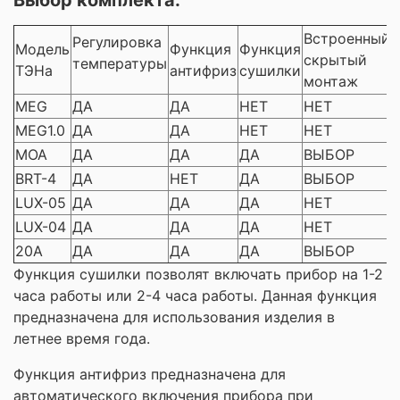
Встроенный
Регулировка
Модель
Функция
Функция
скрытый
температуры
ТЭНа
антифриз
сушилки
монтаж
MEG
ДА
ДА
НЕТ
НЕТ
MEG1.0
ДА
ДА
НЕТ
НЕТ
MOA
ДА
ДА
ДА
ВЫБОР
BRT-4
ДА
НЕТ
ДА
ВЫБОР
LUX-05
ДА
ДА
ДА
НЕТ
LUX-04
ДА
ДА
ДА
НЕТ
20A
ДА
ДА
ДА
ВЫБОР
Функция сушилки позволят включать прибор на 1-2
часа работы или 2-4 часа работы. Данная функция
предназначена для использования изделия в
летнее время года.
Функция антифриз предназначена для
автоматического включения прибора при