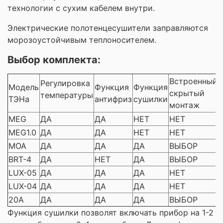
технологии с сухим кабелем внутри.
Электрические полотенцесушители заправляются
морозоустойчивым теплоносителем.
Выбор комплекта:
Встроенный
Регулировка
Модель
Функция
Функция
скрытый
температуры
ТЭНа
антифриз
сушилки
монтаж
MEG
ДА
ДА
НЕТ
НЕТ
MEG1.0
ДА
ДА
НЕТ
НЕТ
MOA
ДА
ДА
ДА
ВЫБОР
BRT-4
ДА
НЕТ
ДА
ВЫБОР
LUX-05
ДА
ДА
ДА
НЕТ
LUX-04
ДА
ДА
ДА
НЕТ
20A
ДА
ДА
ДА
ВЫБОР
Функция сушилки позволят включать прибор на 1-2