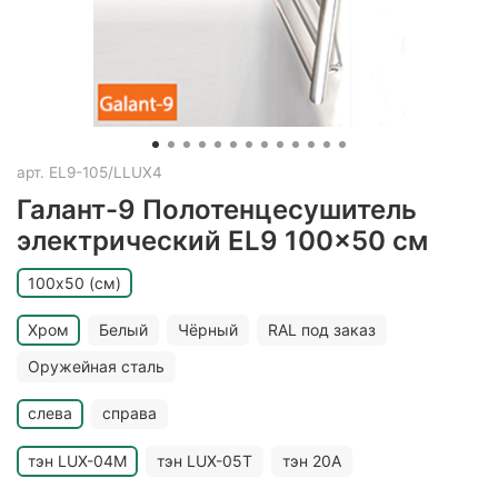
арт.
EL9-105/LLUX4
Галант-9 Полотенцесушитель
электрический EL9 100x50 см
100х50 (см)
Хром
Белый
Чёрный
RAL под заказ
Оружейная сталь
слева
справа
тэн LUX-04M
тэн LUX-05T
тэн 20A