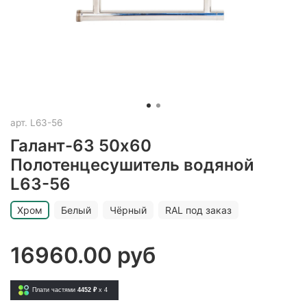
арт.
L63-56
Галант-63 50х60
Полотенцесушитель водяной
L63-56
Хром
Белый
Чёрный
RAL под заказ
16960.00 руб
Плати частями
4452 ₽
x 4