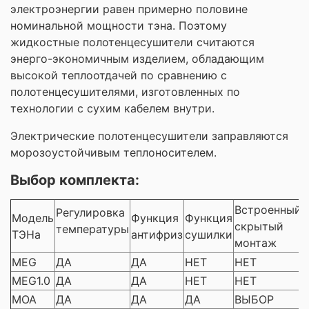
электроэнергии равен примерно половине
номинальной мощности тэна. Поэтому
жидкостные полотенцесушители считаются
энерго-экономичным изделием, обладающим
высокой теплоотдачей по сравнению с
полотенцесушителями, изготовленных по
технологии с сухим кабелем внутри.
Электрические полотенцесушители заправляются
морозоустойчивым теплоносителем.
Выбор комплекта:
Встроенный
Регулировка
Модель
Функция
Функция
скрытый
температуры
ТЭНа
антифриз
сушилки
монтаж
MEG
ДА
ДА
НЕТ
НЕТ
MEG1.0
ДА
ДА
НЕТ
НЕТ
MOA
ДА
ДА
ДА
ВЫБОР