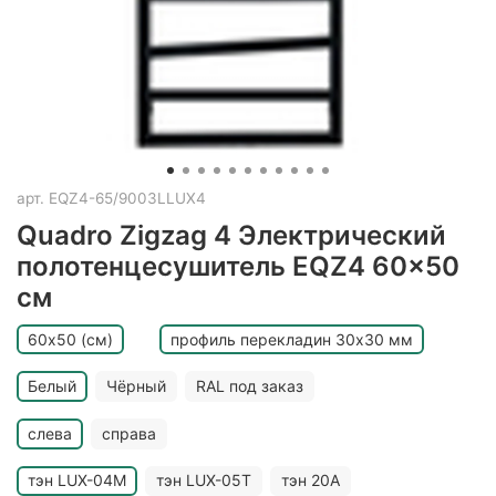
арт.
EQZ4-65/9003LLUX4
Quadro Zigzag 4 Электрический
полотенцесушитель EQZ4 60x50
см
60х50 (см)
профиль перекладин 30х30 мм
Белый
Чёрный
RAL под заказ
слева
справа
тэн LUX-04M
тэн LUX-05T
тэн 20A