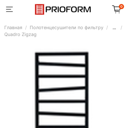
0
Главная
Полотенцесушители по фильтру
...
Quadro Zigzag