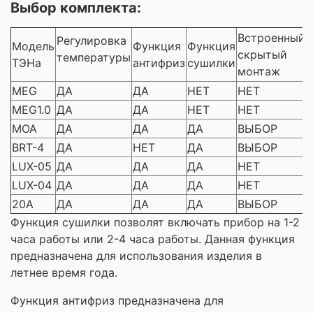
Выбор комплекта:
Встроенный
Регулировка
Модель
Функция
Функция
скрытый
температуры
ТЭНа
антифриз
сушилки
монтаж
MEG
ДА
ДА
НЕТ
НЕТ
MEG1.0
ДА
ДА
НЕТ
НЕТ
MOA
ДА
ДА
ДА
ВЫБОР
BRT-4
ДА
НЕТ
ДА
ВЫБОР
LUX-05
ДА
ДА
ДА
НЕТ
LUX-04
ДА
ДА
ДА
НЕТ
20A
ДА
ДА
ДА
ВЫБОР
Функция сушилки позволят включать прибор на 1-2
часа работы или 2-4 часа работы. Данная функция
предназначена для использования изделия в
летнее время года.
Функция антифриз предназначена для