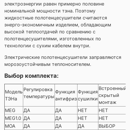
электроэнергии равен примерно половине
номинальной мощности тэна. Поэтому
жидкостные полотенцесушители считаются
энерго-экономичным изделием, обладающим
высокой теплоотдачей по сравнению с
полотенцесушителями, изготовленных по
технологии с сухим кабелем внутри.
Электрические полотенцесушители заправляются
морозоустойчивым теплоносителем.
Выбор комплекта:
Встроенный
Регулировка
Модель
Функция
Функция
скрытый
температуры
ТЭНа
антифриз
сушилки
монтаж
MEG
ДА
ДА
НЕТ
НЕТ
MEG1.0
ДА
ДА
НЕТ
НЕТ
MOA
ДА
ДА
ДА
ВЫБОР