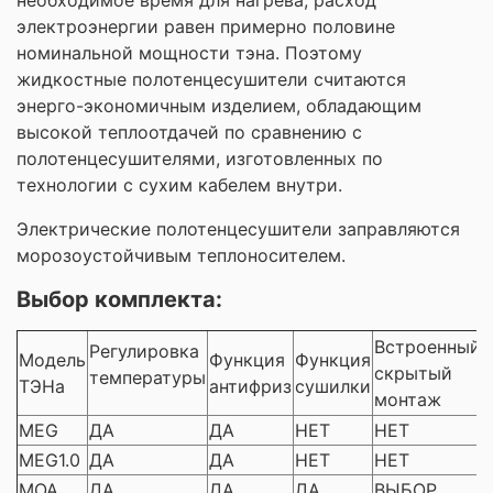
электроэнергии равен примерно половине
номинальной мощности тэна. Поэтому
жидкостные полотенцесушители считаются
энерго-экономичным изделием, обладающим
высокой теплоотдачей по сравнению с
полотенцесушителями, изготовленных по
технологии с сухим кабелем внутри.
Электрические полотенцесушители заправляются
морозоустойчивым теплоносителем.
Выбор комплекта:
Встроенный
Регулировка
Модель
Функция
Функция
скрытый
температуры
ТЭНа
антифриз
сушилки
монтаж
MEG
ДА
ДА
НЕТ
НЕТ
MEG1.0
ДА
ДА
НЕТ
НЕТ
MOA
ДА
ДА
ДА
ВЫБОР