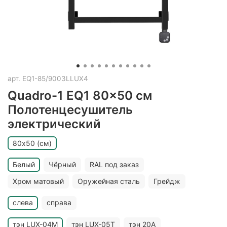
арт.
EQ1-85/9003LLUX4
Quadro-1 EQ1 80x50 см
Полотенцесушитель
электрический
80х50 (см)
Белый
Чёрный
RAL под заказ
Хром матовый
Оружейная сталь
Грейдж
слева
справа
тэн LUX-04M
тэн LUX-05T
тэн 20A