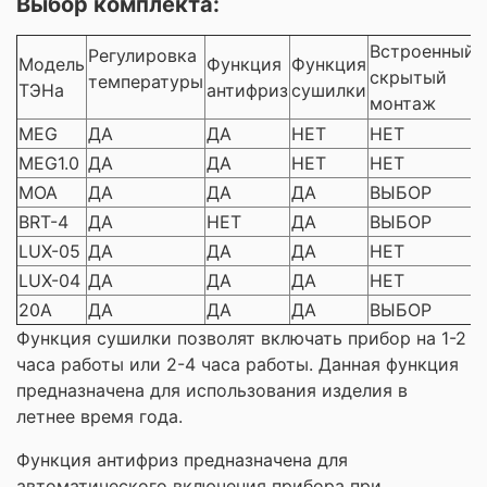
Выбор комплекта:
Встроенный
Регулировка
Модель
Функция
Функция
скрытый
температуры
ТЭНа
антифриз
сушилки
монтаж
MEG
ДА
ДА
НЕТ
НЕТ
MEG1.0
ДА
ДА
НЕТ
НЕТ
MOA
ДА
ДА
ДА
ВЫБОР
BRT-4
ДА
НЕТ
ДА
ВЫБОР
LUX-05
ДА
ДА
ДА
НЕТ
LUX-04
ДА
ДА
ДА
НЕТ
20A
ДА
ДА
ДА
ВЫБОР
Функция сушилки позволят включать прибор на 1-2
часа работы или 2-4 часа работы. Данная функция
предназначена для использования изделия в
летнее время года.
Функция антифриз предназначена для
автоматического включения прибора при