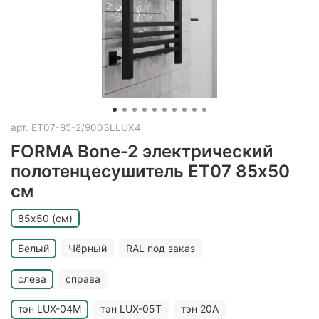
арт.
ET07-85-2/9003LLUX4
FORMA Bone-2 электрический
полотенцесушитель EТ07 85x50
см
85х50 (см)
Белый
Чёрный
RAL под заказ
слева
справа
тэн LUX-04M
тэн LUX-05T
тэн 20A