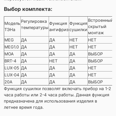
Выбор комплекта:
Встроенный
Регулировка
Модель
Функция
Функция
скрытый
температуры
ТЭНа
антифриз
сушилки
монтаж
MEG
ДА
ДА
НЕТ
НЕТ
MEG1.0
ДА
ДА
НЕТ
НЕТ
MOA
ДА
ДА
ДА
ВЫБОР
BRT-4
ДА
НЕТ
ДА
ВЫБОР
LUX-05
ДА
ДА
ДА
НЕТ
LUX-04
ДА
ДА
ДА
НЕТ
20A
ДА
ДА
ДА
ВЫБОР
Функция сушилки позволят включать прибор на 1-2
часа работы или 2-4 часа работы. Данная функция
предназначена для использования изделия в
летнее время года.