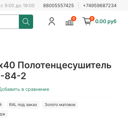
с 9:00 до 19:00
88005557425
+74959687234
0
0
0.00 руб
0х40 Полотенцесушитель
1-84-2
Добавить в сравнение
й
RAL под заказ
Золото матовое
йдж