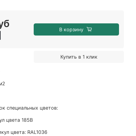
уб
В корзину
Купить в 1 клик
)
м2
ок специальных цветов:
ул цвета 185B
икул цвета: RAL1036