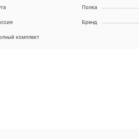
уга
Полка
оссия
Бренд
олный комплект