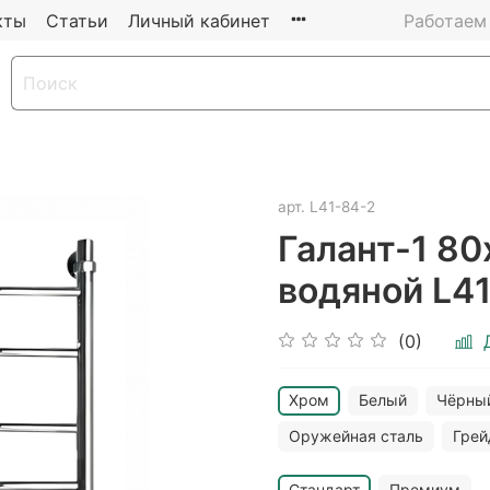
кты
Статьи
Личный кабинет
Работаем 
арт.
L41-84-2
Галант-1 8
водяной L4
(0)
Хром
Белый
Чёрны
Оружейная сталь
Гре
Стандарт
Премиум