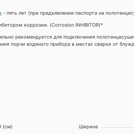
в
- пять лет (при предъявлении паспорта на полотенце
битором коррозии. (Corrosion INHIBITOR)*
ельно рекомендуется для подключения полотенцесуши
ания порчи водяного прибора в местах сварки от блуж
0 (см)
Ширина