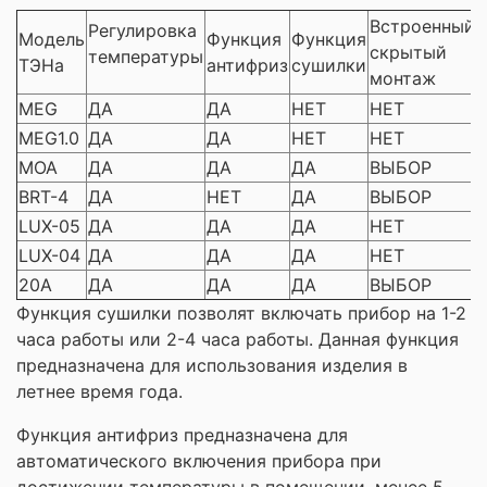
Встроенный
Регулировка
Модель
Функция
Функция
скрытый
температуры
ТЭНа
антифриз
сушилки
монтаж
MEG
ДА
ДА
НЕТ
НЕТ
MEG1.0
ДА
ДА
НЕТ
НЕТ
MOA
ДА
ДА
ДА
ВЫБОР
BRT-4
ДА
НЕТ
ДА
ВЫБОР
LUX-05
ДА
ДА
ДА
НЕТ
LUX-04
ДА
ДА
ДА
НЕТ
20A
ДА
ДА
ДА
ВЫБОР
Функция сушилки позволят включать прибор на 1-2
часа работы или 2-4 часа работы. Данная функция
предназначена для использования изделия в
летнее время года.
Функция антифриз предназначена для
автоматического включения прибора при