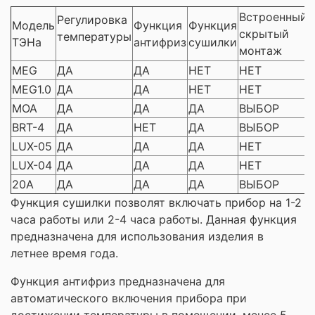
Встроенный
Регулировка
Модель
Функция
Функция
скрытый
температуры
ТЭНа
антифриз
сушилки
монтаж
MEG
ДА
ДА
НЕТ
НЕТ
MEG1.0
ДА
ДА
НЕТ
НЕТ
MOA
ДА
ДА
ДА
ВЫБОР
BRT-4
ДА
НЕТ
ДА
ВЫБОР
LUX-05
ДА
ДА
ДА
НЕТ
LUX-04
ДА
ДА
ДА
НЕТ
20A
ДА
ДА
ДА
ВЫБОР
Функция сушилки позволят включать прибор на 1-2
часа работы или 2-4 часа работы. Данная функция
предназначена для использования изделия в
летнее время года.
Функция антифриз предназначена для
автоматического включения прибора при