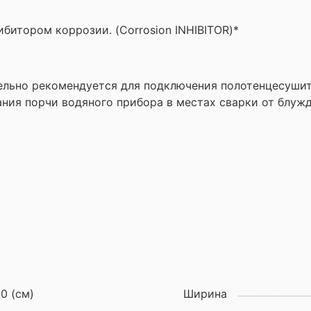
битором коррозии. (Corrosion INHIBITOR)*
ельно рекомендуется для подключения полотенцесуши
ания порчи водяного прибора в местах сварки от блуж
50 (см)
Ширина